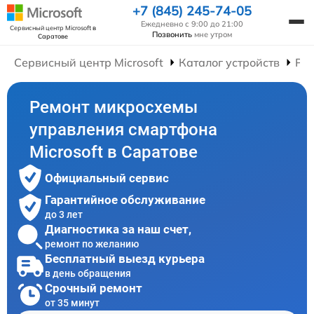
+7 (845) 245-74-05
Ежедневно с 9:00 до 21:00
Сервисный центр Microsoft
в
Позвонить
мне утром
Саратове
Сервисный центр Microsoft
Каталог устройств
Ре
Ремонт микросхемы
управления смартфона
Microsoft в Саратове
Официальный сервис
Гарантийное обслуживание
до 3 лет
Диагностика за наш счет,
ремонт по желанию
Бесплатный выезд курьера
в день обращения
Срочный ремонт
от 35 минут