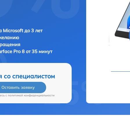
 Microsoft до 3 лет
 желанию
бращения
urface Pro 8 от 35 минут
я со специалистом
Оставить заявку
есь c
политикой конфиденциальности