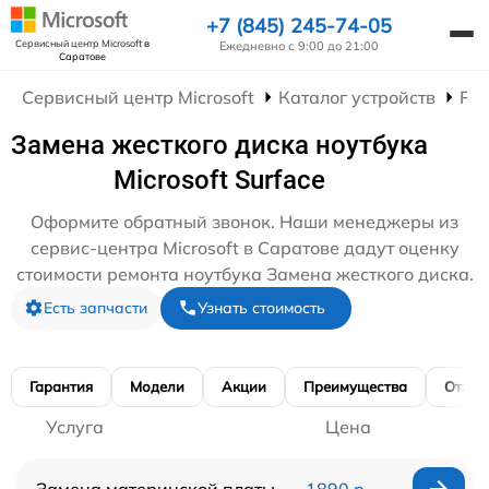
+7 (845) 245-74-05
Сервисный центр Microsoft
в
Ежедневно с 9:00 до 21:00
Саратове
Сервисный центр Microsoft
Каталог устройств
Рем
Замена жесткого диска ноутбука
Microsoft Surface
Оформите обратный звонок. Наши менеджеры из
сервис-центра Microsoft в Саратове дадут оценку
стоимости ремонта ноутбука Замена жесткого диска.
Есть запчасти
Узнать стоимость
Гарантия
Модели
Акции
Преимущества
Отзы
Услуга
Цена
Замена материнской платы
1890 р