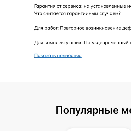
Гарантия от сервиса: на установленные н
Замена шим-контроллера
Что считается гарантийным случаем?
Замена контроллера питания
Для работ: Повторное возникновение деф
Замена тачпада
Для комплектующих: Преждевременный вы
Показать полностью
Замена корпуса
Замена USB порта
Замена оперативной памяти
Замена процессора
Популярные мо
Замена системы охлаждения