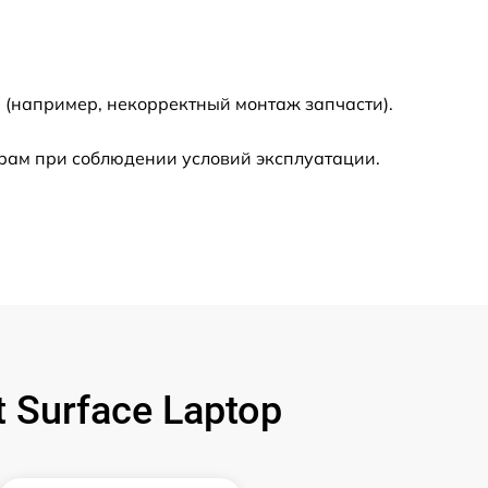
3900 р
1490 р
 (например, некорректный монтаж запчасти).
945 р
рам при соблюдении условий эксплуатации.
1045 р
990 р
690 р
1395 р
Surface Laptop
1360 р