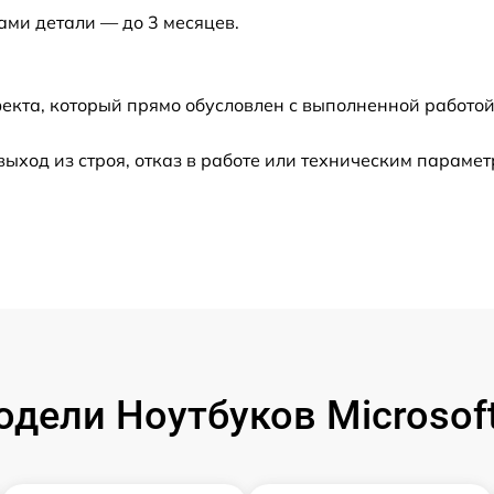
ами детали — до 3 месяцев.
от 120 мин
от 120 мин
екта, который прямо обусловлен с выполненной работой
от 60 мин
ход из строя, отказ в работе или техническим парамет
от 60 мин
от 60 мин
от 50 мин
от 120 мин
дели Ноутбуков Microsoft 
от 70 мин