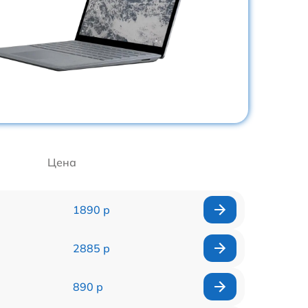
Цена
1890 р
2885 р
890 р