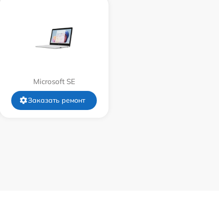
960 р
1095 р
990 р
Microsoft SE
2885 р
Заказать ремонт
890 р
690 р
720 р
390 р