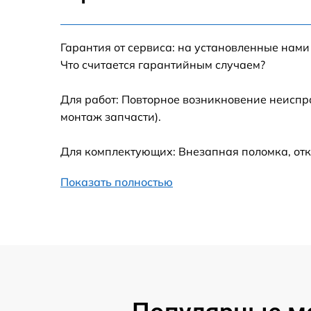
Настройка Wi-Fi
Гарантия от сервиса: на установленные нами
Замена шим-контроллера
Что считается гарантийным случаем?
Замена контроллера питания
Для работ: Повторное возникновение неиспр
монтаж запчасти).
Замена тачпада
Для комплектующих: Внезапная поломка, отк
Замена корпуса
Показать полностью
Замена USB порта
Замена оперативной памяти
Замена процессора