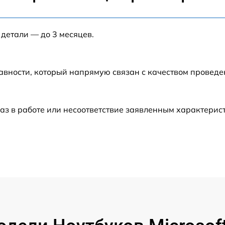
от 40 мин
 детали — до 3 месяцев.
от 120 мин
от 120 мин
авности, который напрямую связан с качеством провед
от 60 мин
аз в работе или несоответствие заявленным характери
от 60 мин
от 60 мин
от 50 мин
от 120 мин