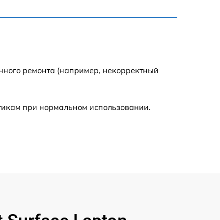
795 р
3900 р
1490 р
енного ремонта (например, некорректный
945 р
стикам при нормальном использовании.
1045 р
990 р
690 р
1395 р