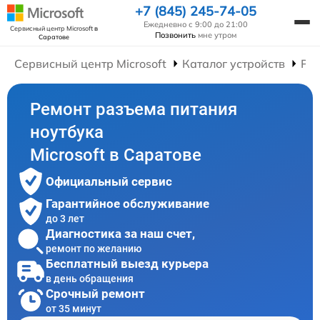
+7 (845) 245-74-05
Ежедневно с 9:00 до 21:00
Сервисный центр Microsoft
в
Позвонить
мне утром
Саратове
Сервисный центр Microsoft
Каталог устройств
Рем
Ремонт разъема питания
ноутбука
Microsoft в Саратове
Официальный сервис
Гарантийное обслуживание
до 3 лет
Диагностика за наш счет,
ремонт по желанию
Бесплатный выезд курьера
в день обращения
Срочный ремонт
от 35 минут