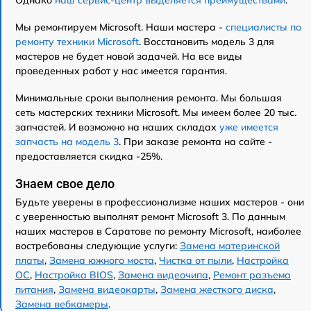
Однако
наш сервис-центр выделяется преимуществами
.
Мы ремонтируем Microsoft. Наши мастера -
специалисты по
ремонту техники Microsoft
. Восстановить модель 3 для
мастеров не будет новой задачей. На все виды
проведенных работ у нас имеется гарантия.
Минимальные сроки выполнения ремонта. Мы большая
сеть мастерских техники Microsoft. Мы имеем более 20 тыс.
запчастей. И возможно на наших складах
уже имеется
запчасть на модель 3
. При заказе ремонта на сайте -
предоставляется скидка -25%.
Знаем свое дело
Будьте уверены в профессионализме наших мастеров - они
с уверенностью выполнят ремонт Microsoft 3. По данным
наших мастеров в Саратове по ремонту Microsoft, наиболее
востребованы следующие услуги:
Замена материнской
платы
,
Замена южного моста
,
Чистка от пыли
,
Настройка
ОС
,
Настройка BIOS
,
Замена видеочипа
,
Ремонт разъема
питания
,
Замена видеокарты
,
Замена жесткого диска
,
Замена вебкамеры
.